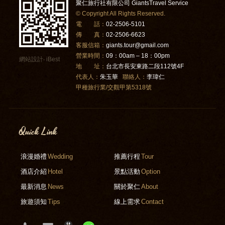
聚仁旅行社有限公司 GiantsTravel Service
© Copyright All Rights Reserved.
電 話：
02-2506-5101
傳 真：
02-2506-6623
客服信箱：
giants.tour@gmail.com
營業時間：
09：00am – 18：00pm
網站設計
‧
iBest
地 址：
台北市長安東路二段112號4F
代表人：
朱玉華
聯絡人：
李瑋仁
甲種旅行業/交觀甲第5318號
Quick Link
浪漫婚禮
Wedding
推薦行程
Tour
酒店介紹
Hotel
景點活動
Option
最新消息
News
關於聚仁
About
旅遊須知
Tips
線上需求
Contact