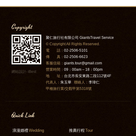
Copyright
聚仁旅行社有限公司 GiantsTravel Service
© Copyright All Rights Reserved.
電 話：
02-2506-5101
傳 真：
02-2506-6623
客服信箱：
giants.tour@gmail.com
營業時間：
09：00am – 18：00pm
網站設計
‧
iBest
地 址：
台北市長安東路二段112號4F
代表人：
朱玉華
聯絡人：
李瑋仁
甲種旅行業/交觀甲第5318號
Quick Link
浪漫婚禮
Wedding
推薦行程
Tour