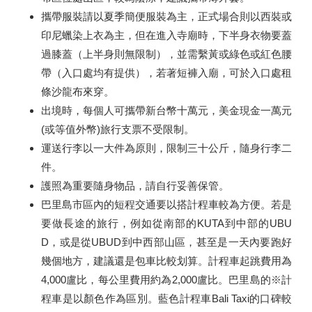
攜帶服裝請以夏季簡便服裝為主，正式場合則以西裝或
印尼蠟染上衣為主，但在進入寺廟時，下半身衣物要蓋
過膝蓋（上半身則無限制），並需繫黃或綠色或紅色腰
帶（入口處均有提供），若著短褲入廟，可於入口處租
條沙龍布來穿。
出境時，每個人可攜帶新台幣十萬元，美金現金一萬元
(或等值外幣)旅行支票不受限制。
運送行李以一大件為原則，限制三十公斤，隨身行李二
件。
護照為重要隨身物品，請自行妥善保管。
巴里島市區內的短程交通要以搭計程車較為方便。若是
要做長途的旅行，例如從南部的KUTA到中部的UBU
D，或是從UBUD到中西部山區，甚至是一天內要跑好
幾個地方，建議還是包車比較划算。計程車起跳費用為
4,000盧比，每公里費用約為2,000盧比。巴里島的※計
程車是以顏色作為區別。藍色計程車Bali Taxi的口碑較