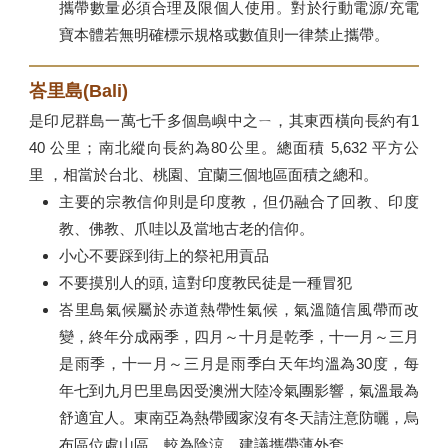
攜帶數量必須合理及限個人使用。對於行動電源/充電
寶本體若無明確標示規格或數值則一律禁止攜帶。
峇里島(Bali)
是印尼群島一萬七千多個島嶼中之ㄧ，其東西橫向長約有1
40 公里；南北縱向長約為80公里。總面積 5,632 平方公
里 ，相當於台北、桃園、宜蘭三個地區面積之總和。
主要的宗教信仰則是印度教，但仍融合了回教、印度
教、佛教、爪哇以及當地古老的信仰。
小心不要踩到街上的祭祀用貢品
不要摸別人的頭, 這對印度教民徒是一種冒犯
峇里島氣候屬於赤道熱帶性氣候，氣溫隨信風帶而改
變，終年分成兩季，四月～十月是乾季，十一月～三月
是雨季，十一月～三月是雨季白天年均溫為30度，每
年七到九月巴里島因受澳洲大陸冷氣團影響，氣溫最為
舒適宜人。東南亞為熱帶國家沒有冬天請注意防曬，烏
布區位處山區，較為陰涼，建議攜帶薄外套。