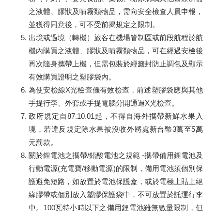
之液體、膠狀及噴霧類物品，需向安全檢查人員申報，
並獲得同意後，可不受前揭規定之限制。
出境或過境（轉機）旅客在機場管制區或前段航程於航
機內購買之液體、膠狀及噴霧類物品，可在經過安檢後
再次隨身攜帶上機，但需包裝於經籤封防止調包及顯示
有效購買證明之塑膠袋內。
為使安檢線X光檢查儀有效檢查，前述塑膠袋應與其他
手提行李、外套或手提電腦分開通過X光檢查。
政府規定自87.10.01起，不得自海外攜帶新鮮水果入
境，若違反規定除水果被沒收外將處新台幣3萬至5萬
元罰款。
關於鋰電池之攜帶/鉛酸電池之規範 -攜帶備用鋰電池及
行動電源(充電寶/移動電源)的限制，備用電池須個別保
護避免短路，如放置於電池保護盒，或於電極上貼上絕
緣膠帶或個別放入塑膠保護袋中，不可放置於託運行李
中。100瓦特小時以下之備用鋰電池雖無數量限制，但