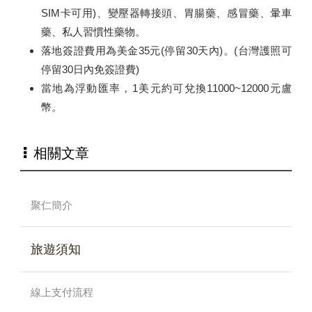
SIM卡可用)、變壓器轉接頭、胃腸藥、感冒藥、暈車
藥、私人習慣性藥物。
落地簽證費用為美金35元(停留30天內)。(台灣護照可
停留30日內免簽證費)
當地為浮動匯率，1美元約可兌換11000~12000元盧
幣。
相關文章
聚仁簡介
旅遊須知
線上支付流程