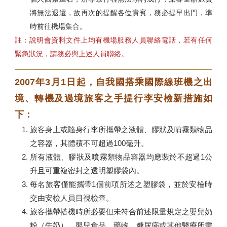
將無法退還，故再次的提醒各位貴賓，務必提早出門，準
時前往機場集合。
註：說明會資料文件上均有機場服務人員聯絡電話，若有任何
緊急狀況，請務必與上述人員聯絡。
2007年3月1日起，自我國搭乘國際線班機之出
境、轉機及過境旅客之手提行李安檢新措施如
下：
旅客身上或隨身行李所攜帶之液體、膠狀及噴霧類物品
之容器，其體積不可超過100毫升。
所有液體、膠狀及噴霧類物品容器均應裝於不超過1公
升且可重複密封之透明塑膠袋內。
每名旅客僅能攜帶1個前項所述之塑膠袋，並於安檢時
交由安檢人員目視檢查。
旅客攜帶搭機時所必要但未符合前述限量規定之嬰兒奶
粉（牛奶）、嬰兒食品、藥物、糖尿病或其他醫療所需