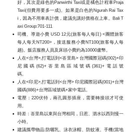
好，其次是綠色的Panwirthi Taxi或是橘色計程車Praja
Taxi(但費用要多一成)。如果是白色的Ngurah Rai Tax
i，因為不用車表計價，建議先講好價格在上車。Bali T
axi Group:701-111
司機、導遊小費 USD 12元(旅客每人每日) <團體旅客
每人每天NT200>，接送服務小費NT100(旅客每人每
趟)。飯店服務人員及床頭小費約為10000盧幣。
人在<台灣>,打電話到<峇里島> 台灣國際冠碼(002)+印
尼國碼(62)+峇里島區域號碼(361)+電話號
碼。
人在<印尼>,打電話到<台灣> 印尼國際冠碼(001)+台灣
國碼(886)+台灣區域號碼+家中電話。
電壓：220伏特，兩孔圓形插座，需要轉接頭才可使
用。
時差：峇里島以東與台灣相同，日惹、泗水以西則慢一
小時。
建議攜帶物品:防曬乳、泳衣泳帽、防蚊液、手機(當地