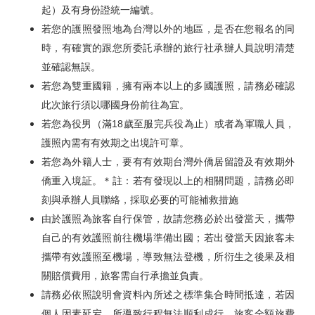
起）及有身份證統一編號。
若您的護照發照地為台灣以外的地區，是否在您報名的同
時，有確實的跟您所委託承辦的旅行社承辦人員說明清楚
並確認無誤。
若您為雙重國籍，擁有兩本以上的多國護照，請務必確認
此次旅行須以哪國身份前往為宜。
若您為役男（滿18歲至服完兵役為止）或者為軍職人員，
護照內需有有效期之出境許可章。
若您為外籍人士，要有有效期台灣外僑居留證及有效期外
僑重入境証。＊註：若有發現以上的相關問題，請務必即
刻與承辦人員聯絡，採取必要的可能補救措施
由於護照為旅客自行保管，故請您務必於出發當天，攜帶
自己的有效護照前往機場準備出國；若出發當天因旅客未
攜帶有效護照至機場，導致無法登機，所衍生之後果及相
關賠償費用，旅客需自行承擔並負責。
請務必依照說明會資料內所述之標準集合時間抵達，若因
個人因素延宕，所導致行程無法順利成行，旅客全額旅費