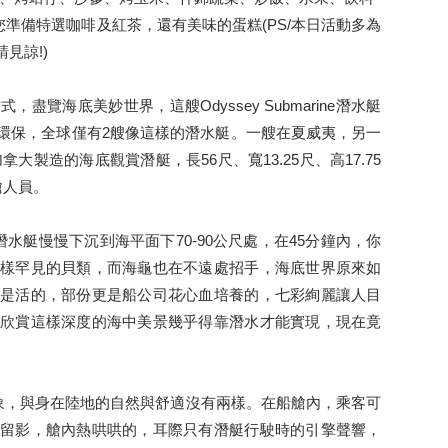
您準備特選咖啡及紅茶，還有美味的蛋糕(PS/本日活動多為
見諒!)
覽海底美妙世界，這艘Odyssey Submarine潛水艇
環保，全球僅有2艘像這樣的潛水艇。一艘在夏威夷，另一
拿大製造的海底觀賞潛艇，長56尺、寬13.25尺、高17.75
艙人員。
潛水艇慢慢下沉到海平面下70-90公尺處，在45分鐘內，你
樣罕見的貝類，而海龜也在不遠處招手，海底世界原來如
是活的，部份更是船公司花心血培養的，七彩絢麗讓人目
欣賞這樣深度的海中美景幾乎得靠潛水才能實現，現在竟
現象，與身在陸地的自然與舒適沒有兩樣。在船艙內，乘客可
留影，艙內熱哄哄的，耳際只有潛艇行駛時的引擎聲響，