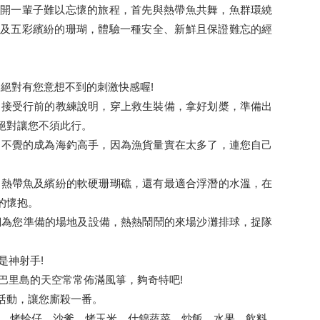
開一輩子難以忘懷的旅程，首先與熱帶魚共舞，魚群環繞
及五彩繽紛的珊瑚，體驗一種安全、新鮮且保證難忘的經
。
!絕對有您意想不到的刺激快感喔!
鳥，接受行前的教練說明，穿上救生裝備，拿好划槳，準備出
絕對讓您不須此行。
不知不覺的成為海釣高手，因為漁貨量實在太多了，連您自己
麗的熱帶魚及繽紛的軟硬珊瑚礁，還有最適合浮潛的水溫，在
的懷抱。
我們為您準備的場地及設備，熱熱鬧鬧的來場沙灘排球，捉隊
是神射手!
以巴里島的天空常常佈滿風箏，夠奇特吧!
類活動，讓您廝殺一番。
鮮魚、烤蛤仔、沙爹、烤玉米、什錦蔬菜、炒飯、水果、飲料