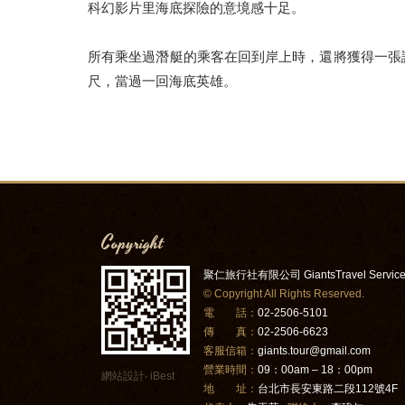
科幻影片里海底探險的意境感十足。
所有乘坐過潛艇的乘客在回到岸上時，還將獲得一張證書，證
尺，當過一回海底英雄。
Copyright
聚仁旅行社有限公司 GiantsTravel Servic
© Copyright All Rights Reserved.
電 話：
02-2506-5101
傳 真：
02-2506-6623
客服信箱：
giants.tour@gmail.com
營業時間：
09：00am – 18：00pm
網站設計
‧
iBest
地 址：
台北市長安東路二段112號4F