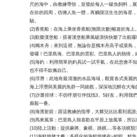
尺的海中，由教練帶領，並發給每人一罐魚飼料，展
在你的四周，彷彿人魚一體，再觸摸活生生的海星，
驗。
(2)香蕉船：在海上乘坐香蕉船(無限次數)暢遊於海上
(3)歡樂漢堡船：搭著漢堡船乘風破浪快快樂了出航囉
(4)獨木舟：來到這裡，無論你是獨木舟高手或菜
發囉！巴里島海、巴里島的雲彩、巴里島人的熱情，
(5)海釣：利用簡單的釣具試一試手氣，在此您會
也不得不欽佩自己。
(6)浮潛：此地有最清澈的水晶海域，觀賞各式美
海上浮潛與美麗的魚群一同嬉戲，深深地沉醉在大海
(7)沙灘排球：不彷呼朋引伴找找3、5好友，利用
廝殺一番。
(8)海濱射箭：跟這教練的指導，大夥兒比比看到底誰
(9)馬來風箏：巴里島人很喜歡在平原上放風箏，所
(10)陸上活動：提供麻將、象棋、跳棋….等各項棋
(11)海鮮燒烤大餐：多樣化的海鮮燒烤有~鮮蝦、