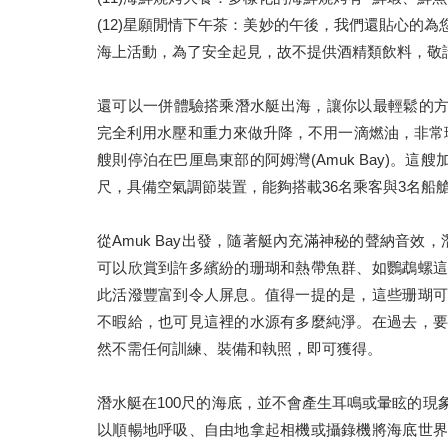
(12)星願閒情下午茶：美妙的午後，我們還貼心的為
海上活動，為了安全起見，故不提供酒精類飲料，敬請
還可以一併體驗搭乘潛水艇出海，讓你以最輕鬆的方式，盡
完全利用水壓和重力來做升降，不用一滴燃油，非常
艘則停泊在巴厘島東部的阿姆灣(Amuk Bay)。這艘加
尺，具備空氣調節裝置，能夠搭載36名乘客與3名船
從Amuk Bay出發，隨著艇內充滿神秘的聲納音效，
可以欣賞到許多繽紛的珊瑚和熱帶魚群、如鸚鵡螺這
此活潑豐富到令人屏息。值得一提的是，這些珊瑚可
不暇給，也可見這裡的水源有多麼純淨。在過去，要
然不需任何訓練、裝備和執照，即可獲得。
潛水艇在100尺的海底，並不會產生耳鳴或暈眩的
以順暢地呼吸、自由地拿起相機或攝錄機將海底世界